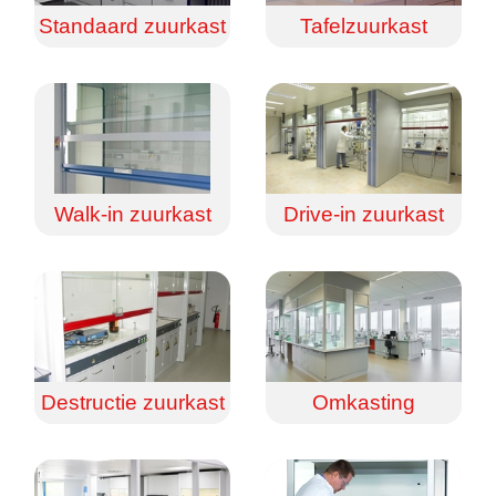
Standaard zuurkast
Tafelzuurkast
Walk-in zuurkast
Drive-in zuurkast
Destructie zuurkast
Omkasting